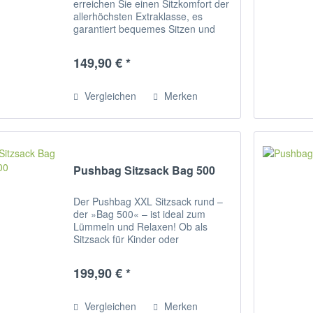
erreichen Sie einen Sitzkomfort der
allerhöchsten Extraklasse, es
garantiert bequemes Sitzen und
entspanntes Relaxen. Das Material
aus hochwertigem
149,90 € *
Polyestergewebe, hat eine hohe
Festigkeit und einen...
Vergleichen
Merken
Pushbag Sitzsack Bag 500
Der Pushbag XXL Sitzsack rund –
der »Bag 500« – ist ideal zum
Lümmeln und Relaxen! Ob als
Sitzsack für Kinder oder
Erwachsene – mit dem »Bag 500«
sorgst du für Entspannung in
199,90 € *
deinem Zuhause! Knautschig,
kuschelig passt sich der Sitzsack...
Vergleichen
Merken