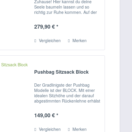
Zuhause! Hier kannst du deine
Seele baumeln lassen und so
richtig zur Ruhe kommen. Auf der
exra großen Wohlfühlfläche lässt es
sich im Wohn- und Kinderzimmer
279,90 € *
oder auch im Wintergarten
vollkommen entspannen....
Vergleichen
Merken
Pushbag Sitzsack Block
Der Gradlinigste der Pushbag
Modelle ist der BLOCK. Mit einer
idealen Sitzhöhe und der darauf
abgestimmten Rückenlehne erhälst
du einen idealen Sitzcomfort ohne
an Gemütlichkeit zu verlieren. So
149,00 € *
macht lesen, quatschen und
relaxen noch...
Vergleichen
Merken