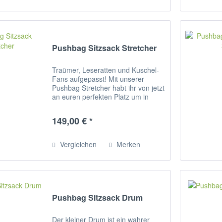
Pushbag Sitzsack Stretcher
Traümer, Leseratten und Kuschel-
Fans aufgepasst! Mit unserer
Pushbag Stretcher habt ihr von jetzt
an euren perfekten Platz um in
abenteurliche Bücher zu versinken,
den Tag Revue passieren zu lassen
149,00 € *
oder von eurer Zukunft zu
traümen....
Vergleichen
Merken
Pushbag Sitzsack Drum
Der kleiner Drum ist ein wahrer