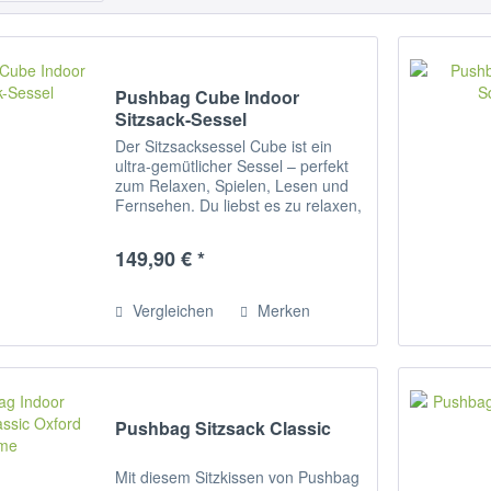
Pushbag Cube Indoor
Sitzsack-Sessel
Der Sitzsacksessel Cube ist ein
ultra-gemütlicher Sessel – perfekt
zum Relaxen, Spielen, Lesen und
Fernsehen. Du liebst es zu relaxen,
mit Freunden zu quatschen oder
einfach zu chillen? Denn ist unser
149,90 € *
CUBE genau der Richtige! Einzeln...
Vergleichen
Merken
Pushbag Sitzsack Classic
Mit diesem Sitzkissen von Pushbag