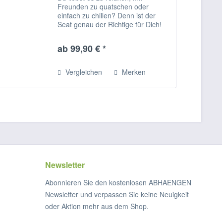
Freunden zu quatschen oder
einfach zu chillen? Denn ist der
Seat genau der Richtige für Dich!
Einzeln oder als Gruppe macht der
Sitzsack für Kinder, Jugendliche
ab 99,90 € *
und Erwachsene dein Leben
bunter! Das Material...
Vergleichen
Merken
Newsletter
Abonnieren Sie den kostenlosen ABHAENGEN
Newsletter und verpassen Sie keine Neuigkeit
oder Aktion mehr aus dem Shop.