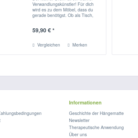
Verwandlungskünstler! Für dich
wird es zu dem Möbel, dass du
gerade benötigst. Ob als Tisch,
Hocker oder zum Füße hochlegen -
platzsparend und fröhlich bunt
59,90 € *
wappnet er dich für jede Situation.
Das Material...
Vergleichen
Merken
Informationen
Zahlungsbedingungen
Geschichte der Hängematte
t
Newsletter
Therapeutische Anwendung
Über uns