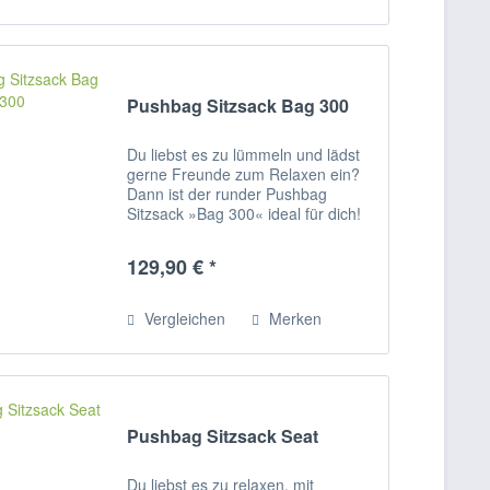
Pushbag Sitzsack Bag 300
Du liebst es zu lümmeln und lädst
gerne Freunde zum Relaxen ein?
Dann ist der runder Pushbag
Sitzsack »Bag 300« ideal für dich!
Knautschig kuschelig passt sich der
Sitzsack für Kinder, Jugendliche
129,90 € *
und Erwachsene jeder Körperform
an und...
Vergleichen
Merken
Pushbag Sitzsack Seat
Du liebst es zu relaxen, mit