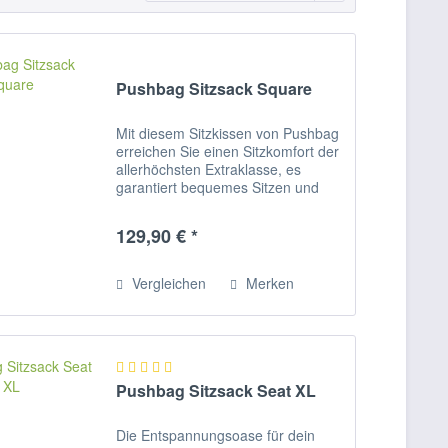
Pushbag Sitzsack Square
Mit diesem Sitzkissen von Pushbag
erreichen Sie einen Sitzkomfort der
allerhöchsten Extraklasse, es
garantiert bequemes Sitzen und
entspanntes Relaxen. Das Material
aus hochwertigem
129,90 € *
Polyestergewebe, hat eine hohe
Festigkeit und einen...
Vergleichen
Merken
Pushbag Sitzsack Seat XL
Die Entspannungsoase für dein