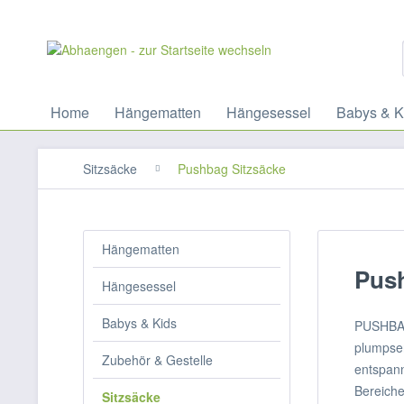
Home
Hängematten
Hängesessel
Babys & K
Sitzsäcke
Pushbag Sitzsäcke
Hängematten
Push
Hängesessel
Babys & Kids
PUSHBAG 
plumpsen
Zubehör & Gestelle
entspann
Bereiche
Sitzsäcke