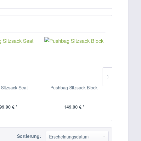
Sitzsack Seat
Pushbag Sitzsack Block
Pushbag Sit
99,90 € *
149,00 € *
149
Sortierung: