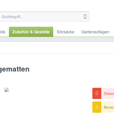
ids
Zubehör & Gestelle
Sitzsäcke
Gartenauflagen
gematten
Dieser
Benach