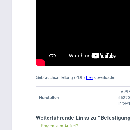
Gebrauchsanleitung (PDF)
hier
downloaden
LA SI
Hersteller:
55270
info@
Weiterführende Links zu "Befestigun
Fragen zum Artikel?