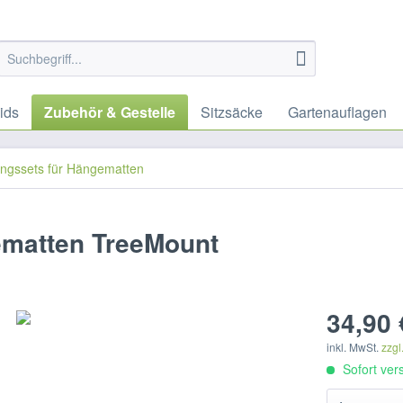
ids
Zubehör & Gestelle
Sitzsäcke
Gartenauflagen
ungssets für Hängematten
ematten TreeMount
34,90 
inkl. MwSt.
zzgl
Sofort vers