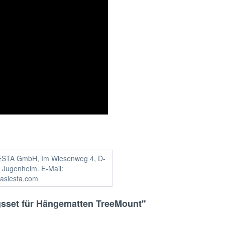
ESTA GmbH, Im Wiesenweg 4, D-
 Jugenheim. E-Mail:
lasiesta.com
gsset für Hängematten TreeMount"