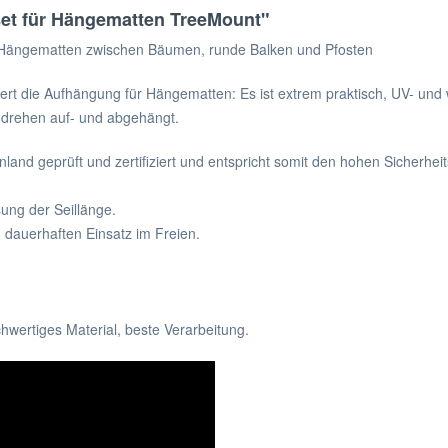
set für Hängematten TreeMount"
von Hängematten zwischen Bäumen, runde Balken und Pfosten
rt die Aufhängung für Hängematten: Es ist extrem praktisch, UV- und w
mdrehen auf- und abgehängt.
nland geprüft und zertifiziert und entspricht somit den hohen Sicherhe
sung der Seillänge.
n dauerhaften Einsatz im Freien.
chwertiges Material, beste Verarbeitung.