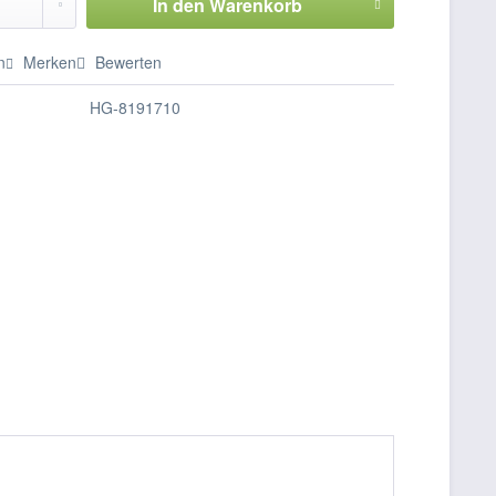
In den
Warenkorb
n
Merken
Bewerten
HG-8191710