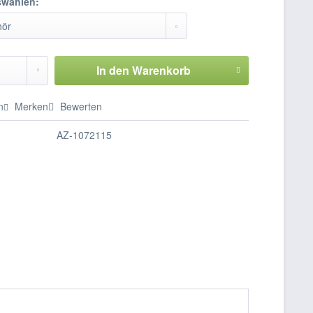
swählen:
In den
Warenkorb
n
Merken
Bewerten
AZ-1072115